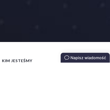
KIM JESTEŚMY
O nas
Jesteśmy zespołem ekspertów IT, od
2016 roku specjalizujemy się w
projektowaniu i wdrażaniu systemów
zarządzania biznesem. Naszą działalność